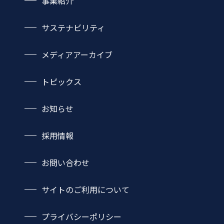
事業紹介
社長あいさつ
機能・サービス
企業理念・行動指針
サステナビリティ
取扱製品一覧
沿革
サステナビリティTOP
ネットワーク
事業領域
メディアアーカイブ
環境
自動車
社会
トピックス
プラント・エネルギー
ガバナンス
造船
お知らせ
建設機械・産業機械
土木・建築・設備
採用情報
お問い合わせ
サイトのご利用について
プライバシーポリシー