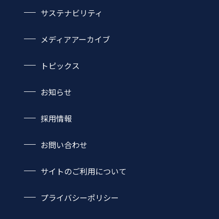
企業理念・行動指針
サステナビリティ
取扱製品一覧
沿革
サステナビリティTOP
ネットワーク
事業領域
メディアアーカイブ
環境
自動車
社会
トピックス
プラント・エネルギー
ガバナンス
造船
お知らせ
建設機械・産業機械
土木・建築・設備
採用情報
お問い合わせ
サイトのご利用について
プライバシーポリシー