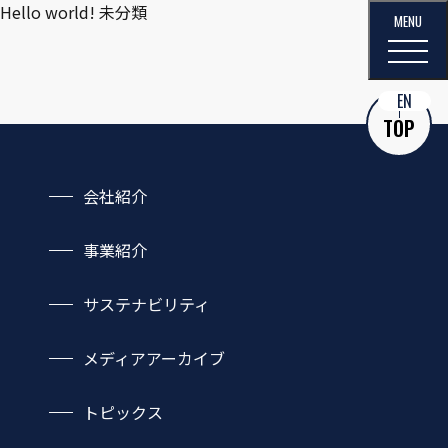
Hello world!
未分類
EN
TOP
会社紹介
会社概要
事業紹介
社長あいさつ
機能・サービス
企業理念・行動指針
サステナビリティ
取扱製品一覧
沿革
サステナビリティTOP
ネットワーク
事業領域
メディアアーカイブ
環境
自動車
社会
トピックス
プラント・エネルギー
ガバナンス